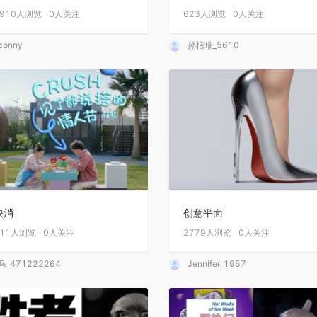
910
人浏览
0
人关注
623
人浏览
0
人关注
conny
孙楷瑞_5610
快消
创意平面
11
人浏览
0
人关注
2779
人浏览
0
人关注
马_471222264
Jennifer_1957