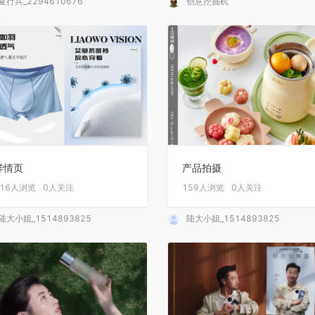
夏行兵_2294610676
创意挖掘机
详情页
产品拍摄
16
人浏览
0
人关注
159
人浏览
0
人关注
陆大小姐_1514893825
陆大小姐_1514893825