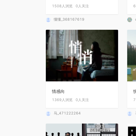
1508
人浏览
0
人关注
6
懂懂_368167619
情感向
1369
人浏览
0
人关注
7
马_471222264