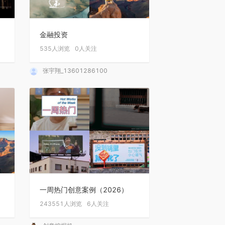
金融投资
535
人浏览
0
人关注
张宇翔_13601286100
一周热门创意案例（2026）
243551
人浏览
6
人关注