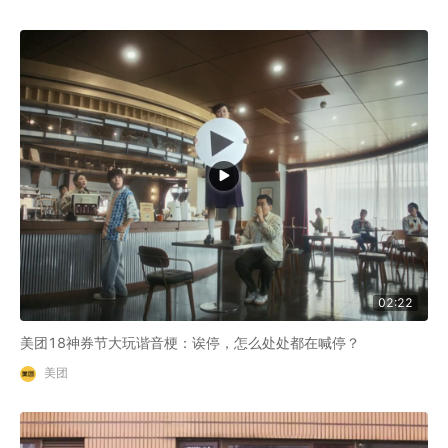
02:22
美团18神券节大玩谐音梗：诶停，怎么处处都在喊停？
美团