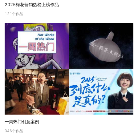
2025梅花营销热榜上榜作品
121
个作品
一周热门创意案例
346
个作品