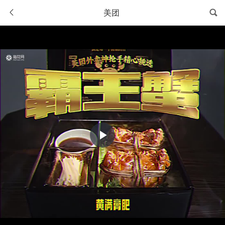
美团
Play
Video