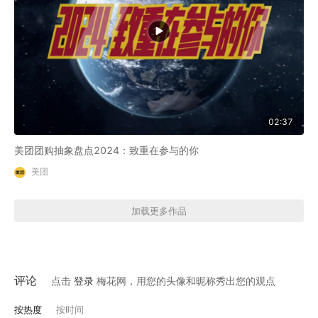
02:37
美团团购抽象盘点2024：致重在参与的你
美团
加载更多作品
评论
点击
登录
梅花网，用您的头像和昵称秀出您的观点
按热度
按时间