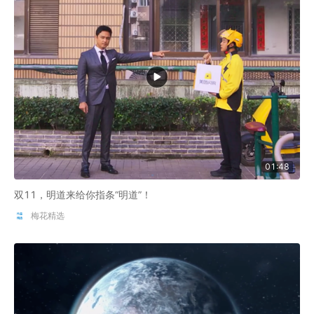
01:48
双11，明道来给你指条“明道”！
梅花精选