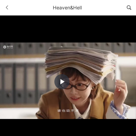
Heaven&Hell
Play
Video