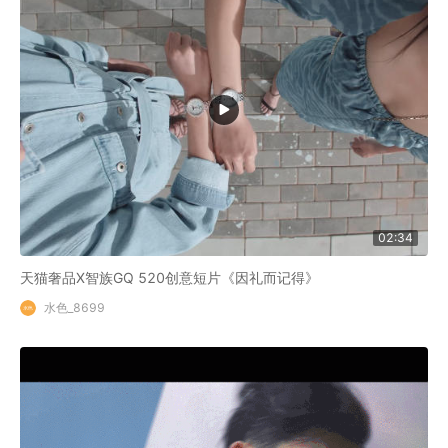
02:34
天猫奢品X智族GQ 520创意短片《因礼而记得》
水色_8699