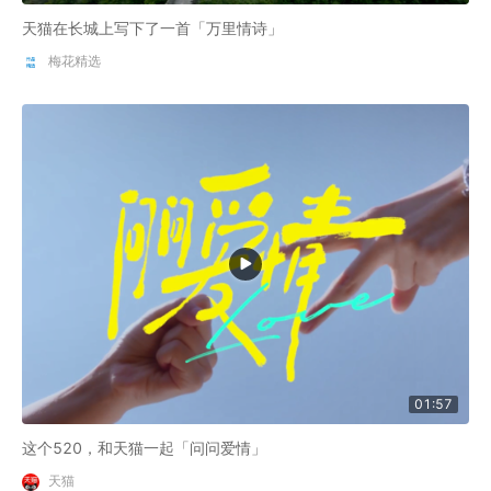
天猫在长城上写下了一首「万里情诗」
梅花精选
01:57
这个520，和天猫一起「问问爱情」
天猫