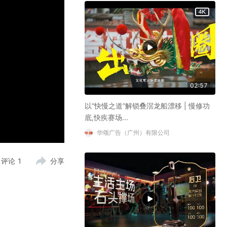
02:57
以“快慢之道”解锁叠滘龙船漂移 | 慢修功
底,快疾赛场...
华颂广告（广州）有限公司
评论
1
分享