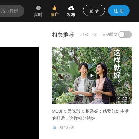
登 录
注 册
作品排行榜
实时
推广
发布
相关推荐
自动播放
换一换
01:43
MUJI x 梁咏琪 x 杨采妮：感受好好生活
的舒适，这样相处就好
梅花精选