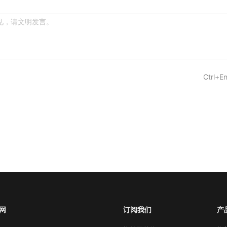
Ctrl+En
网
订阅我们
产