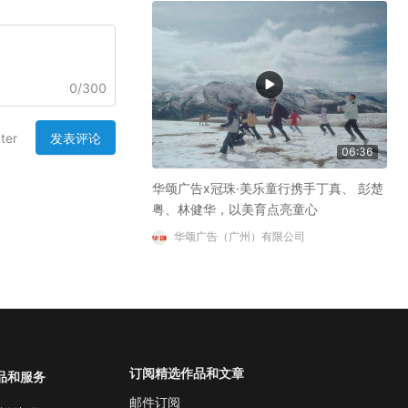
0
/
300
发表评论
ter
06:36
华颂广告x冠珠·美乐童行携手丁真、 彭楚
粤、林健华，以美育点亮童心
华颂广告（广州）有限公司
订阅精选作品和文章
品和服务
邮件订阅