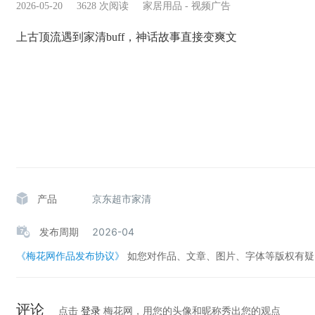
2026-05-20
3628
次阅读
家居用品
-
视频广告
上古顶流遇到家清buff，神话故事直接变爽文
产品
京东超市家清
发布周期
2026-04
《梅花网作品发布协议》
如您对作品、文章、图片、字体等版权有
评论
点击
登录
梅花网，用您的头像和昵称秀出您的观点