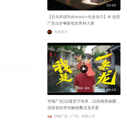
00:40
【石头科技Roborock×光盒动力】AI 创意
广告出炉⚽家电世界杯大赛
光盒动力
06:09
华颂广告|以慢坚守传承，以快顺势破圈，
冠珠瓷砖带你解锁叠滘龙舟赛
华颂广告（广州）有限公司