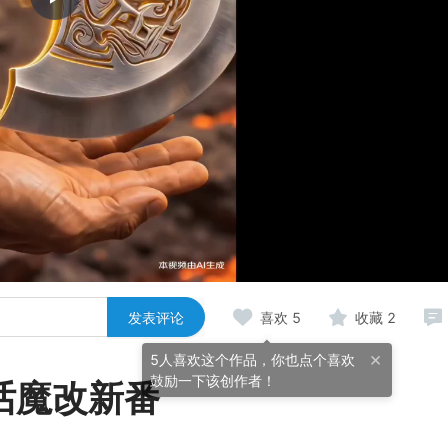
Play
Video
发表评论
喜欢
5
收藏
2
×
5人喜欢这个作品，你也点个喜欢
鼓励一下该创作者！
话魔改新番