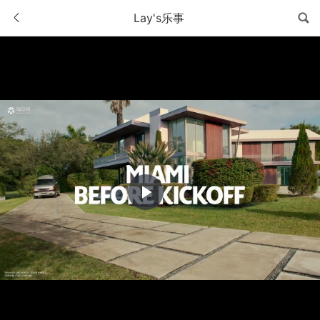
Lay's乐事
Play
Video