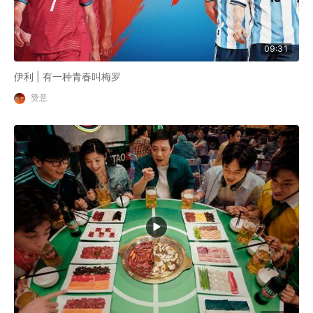
09:31
伊利 | 有一种青春叫梅罗
赞意