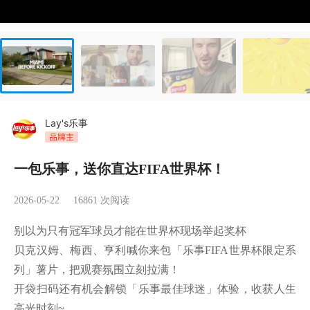
Lay's乐事
一包乐事，送你直达FIFA世界杯！
2026-05-22
16861
次阅读
别以为只有冠军球员才能在世界杯现场举起奖杯

贝克汉姆、梅西、亨利喊你来包「乐事FIFA世界杯限定系
列」薯片，把观赛氛围立刻拉满！

开袋扫码还有机会解锁「乐事最佳球迷」体验，收获人生
高光时刻~