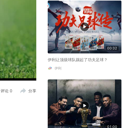
00:32
伊利让顶级球队踢起了功夫足球？
伊利
评论
0
分享
01:00