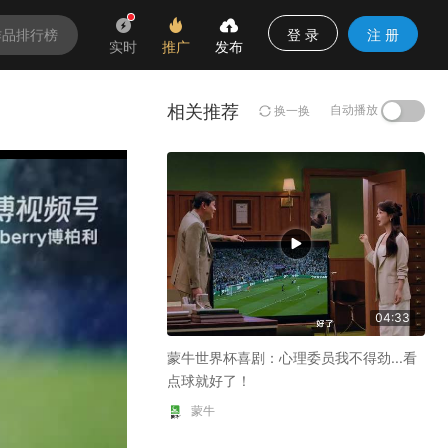
登 录
注 册
作品排行榜
实时
推广
发布
相关推荐
自动播放
换一换
04:33
蒙牛世界杯喜剧：心理委员我不得劲...看
点球就好了！
蒙牛