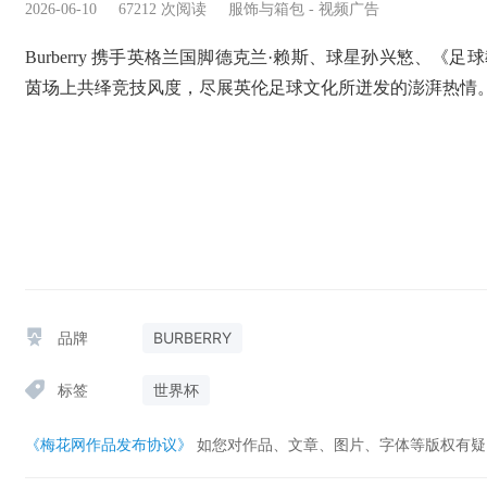
2026-06-10
67212
次阅读
服饰与箱包
-
视频广告
Burberry 携手英格兰国脚德克兰·赖斯、球星孙兴慜、
茵场上共绎竞技风度，尽展英伦足球文化所迸发的澎湃热情
品牌
BURBERRY
标签
世界杯
《梅花网作品发布协议》
如您对作品、文章、图片、字体等版权有