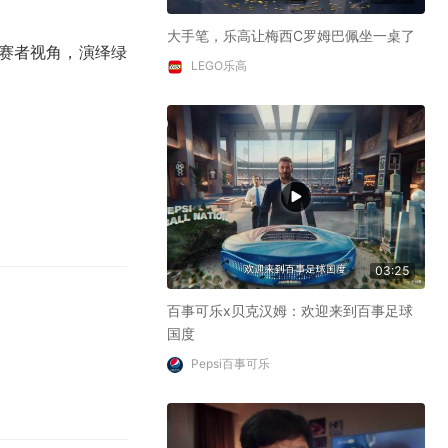
大手笔，乐高让梅西C罗姆巴佩坐一桌了
观赛者视角，演绎绿
LEGO乐高
03:25
百事可乐x贝克汉姆：欢迎来到百事足球
国度
Pepsi百事可乐