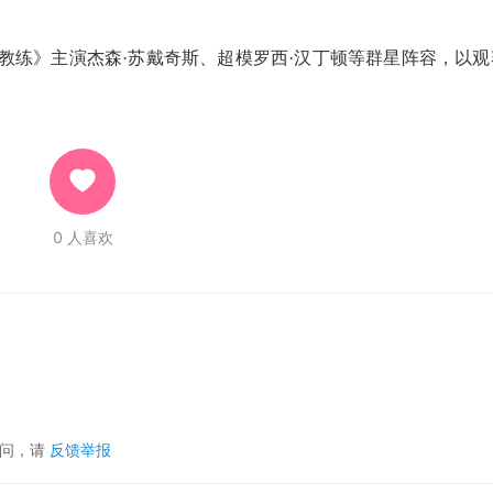
《足球教练》主演杰森·苏戴奇斯、超模罗西·汉丁顿等群星阵容，以
。
0
人喜欢
疑问，请
反馈举报