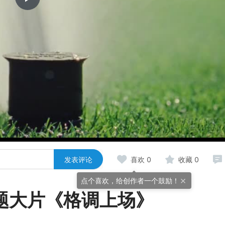
Play
Video
发表评论
喜欢
0
收藏
0
×
点个喜欢，给创作者一个鼓励！
球主题大片《格调上场》