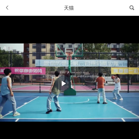
天猫
Play
Video