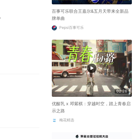
百事可乐联合王嘉尔&五月天带来全新品
。
牌单曲
Pepsi百事可乐
02:26
优酸乳 x 邓紫棋：穿越时空，踏上青春启
示之路
梅花精选