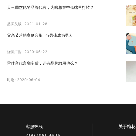
天王周杰伦的品牌代言，为啥总在中低端里打转？
品牌头版
·
2021-01-28
父亲节营销案例合集 | 当男孩成为男人
烧脑广告
·
2020-06-22
雷佳音代言翻车后，还有品牌敢用他么？
时趣
·
2020-06-04
客服热线
关于梅花
400-880-4636