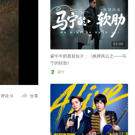
02:00
蒙牛牛奶悬疑短片：《换牌风云之——马
宁的软肋》
蒙牛
评论
0
分享
04:17