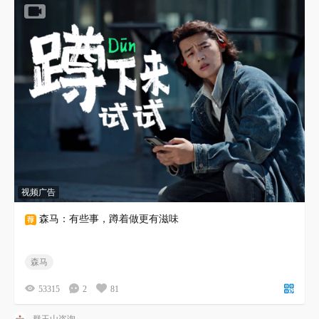
视频广告
森马：有些事，蹲着做更有滋味
森马
53315
2
81
群玉山咨询