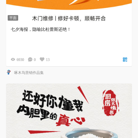
平面
七夕海报，隐喻比杜蕾斯还绝！
6930
0
13
啄木鸟营销作品集