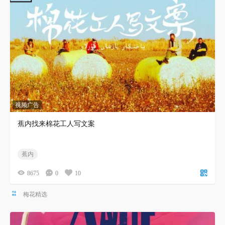
视频广告
蕉内找来棉花工人写文案
蕉内
8675
0
10
梅花精选