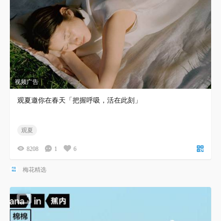
视频广告
观夏邀你在春天「把握呼吸，活在此刻」
观夏
8208
1
6
梅花精选