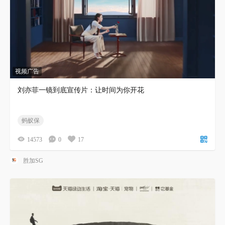
视频广告
刘亦菲一镜到底宣传片：让时间为你开花
蚂蚁保
14573
0
17
胜加SG