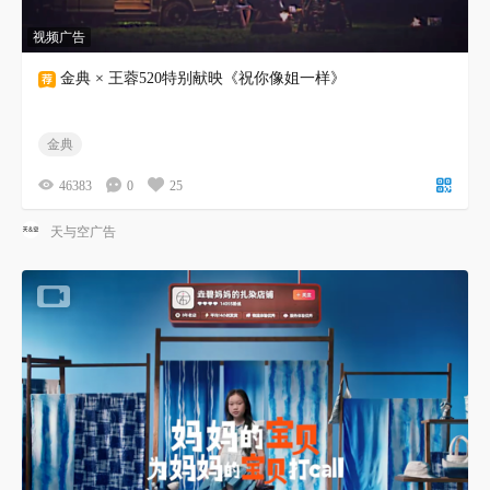
视频广告
金典 × 王蓉520特别献映《祝你像姐一样》
金典
46383
0
25
天与空广告