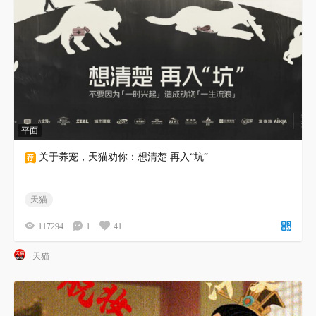
平面
关于养宠，天猫劝你：想清楚 再入“坑”
天猫
117294
1
41
天猫