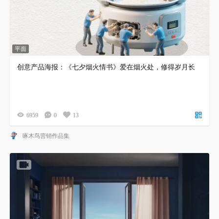
平面
创意产品海报：《七夕烟火情书》爱在烟火处，修得岁月长
6959
0
13
啄木鸟营销作品集