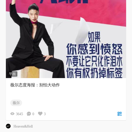
平面
薇尔态度海报：别怕大动作
薇尔
3645
0
3
Heaven&Hell