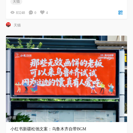
天猫
83248
0
4
天猫
平面
小红书新疆松弛文案：乌鲁木齐自带BGM