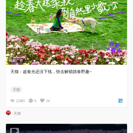
视频广告
天猫：趁春光还没下线，快去解锁踏春野趣~
天猫
22485
0
24
天猫