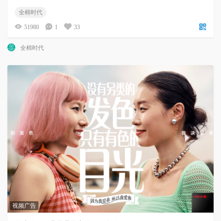
全棉时代
51980
1
33
全棉时代
视频广告