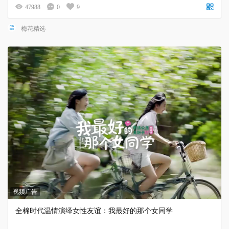
47988
0
9
梅花精选
视频广告
全棉时代温情演绎女性友谊：我最好的那个女同学