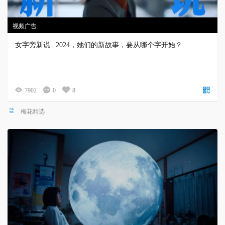
视频广告
女字旁新说 | 2024，她们的新故事，要从哪个字开始？
7902
0
8
梅花精选