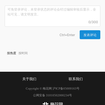
0
/
300
发表评论
Ctrl+Enter
按热度
按时间
关于我们
联系我们
Copyright © 梅花网
沪ICP备05009163号
公网安备 31010502000234号