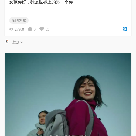
女孩你好，我是世界上的另一个你
东阿阿胶
27980
3
53
胜加SG