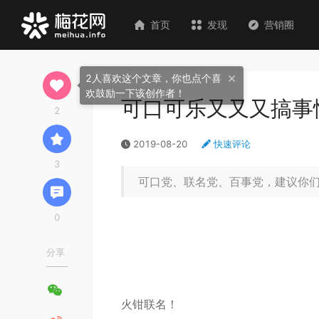
首页
发现
营销圈
×
2人喜欢这个文章，你也点个喜
欢鼓励一下该创作者！
可口可乐又又又搞事
2
2019-08-20
快速评论
3
可口党、联名党、百事党，建议你
0
分享
火钳联名！