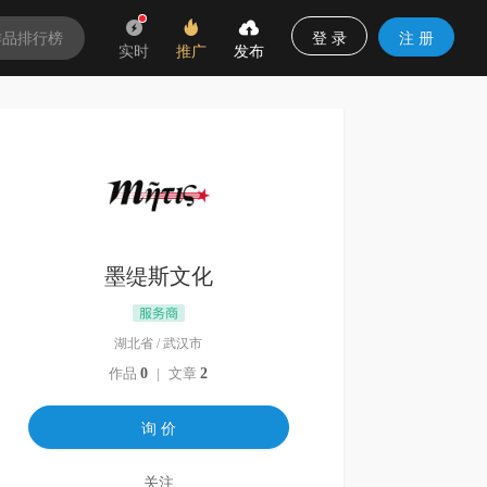
登 录
注 册
作品排行榜
实时
推广
发布
墨缇斯文化
湖北省
/
武汉市
作品
0
|
文章
2
询 价
关注