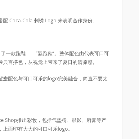
oca-Cola 刺绣 Logo 来表明合作身份。
了一款跑鞋——“氢跑鞋”。整体配色由代表可口可
经典百搭色，从视觉上带来了夏日的清凉感。
鸯配色与可口可乐的logo完美融合，简直不要太
ce Shop推出彩妆，包括气垫粉、眼影、唇膏等产
上面印有大大的可口可乐logo。