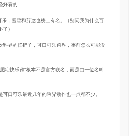
怪好看的！
口可乐，雪碧和芬达也榜上有名。（别问我为什么百
不了）
饮料界的扛把子，可口可乐跨界，事前怎么可能没
“肥宅快乐鞋”根本不是官方联名，而是由一位名叫
是可口可乐最近几年的跨界动作也一点都不少。