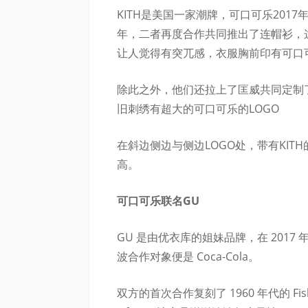
KITH是美国一家潮牌，可口可乐201
年，二者再度合作共同推出了连帽衫，
让人觉得有突兀感，衣服胸前印有可口可乐
除此之外，他们还拉上了匡威共同定制
旧刺绣有超大的可口可乐的LOGO
在斜边侧边与侧边LOGO处，带有KI
高。
可口可乐联名GU
GU 是由优衣库的姐妹品牌，在 2017
波合作对象便是 Coca-Cola。
双方的首次合作复刻了 1960 年代的 Fishta