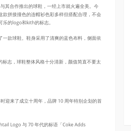
7年与其合作推出的球鞋，一经上市就火遍全美。今
这款拼接撞色的连帽衫色彩多样但搭配合理，不会
的logo和kith的标志。
了一款球鞋。鞋身采用了清爽的蓝色布料，侧面依
TH的标志，球鞋整体风格十分清新，颜值简直不要太
 年时迎来了成立十周年，品牌 10 周年特别企划的首
il Logo 与 70 年代的标语「Coke Adds