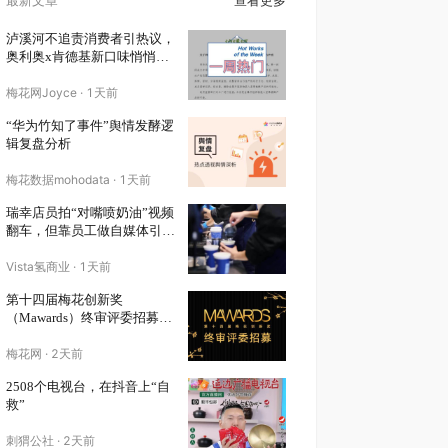
泸溪河不追责消费者引热议，
奥利奥x肯德基新口味悄悄上
架预售｜一周热门
梅花网Joyce
·
1天前
“华为竹知了事件”舆情发酵逻
辑复盘分析
梅花数据mohodata
·
1天前
瑞幸店员拍“对嘴喷奶油”视频
翻车，但靠员工做自媒体引流
的品牌还是赚了？
Vista氢商业
·
1天前
第十四届梅花创新奖
（Mawards）终审评委招募正
式启动！
梅花网
·
2天前
2508个电视台，在抖音上“自
救”
刺猬公社
·
2天前