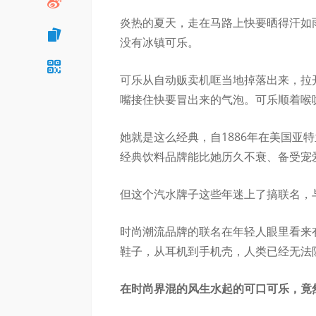
炎热的夏天，走在马路上快要晒得汗如
没有冰镇可乐。
可乐从自动贩卖机哐当地掉落出来，拉
嘴接住快要冒出来的气泡。可乐顺着喉
她就是这么经典，自1886年在美国亚
经典饮料品牌能比她历久不衰、备受宠
但这个汽水牌子这些年迷上了搞联名，
时尚潮流品牌的联名在年轻人眼里看来
鞋子，从耳机到手机壳，人类已经无法
在时尚界混的风生水起的可口可乐，竟然