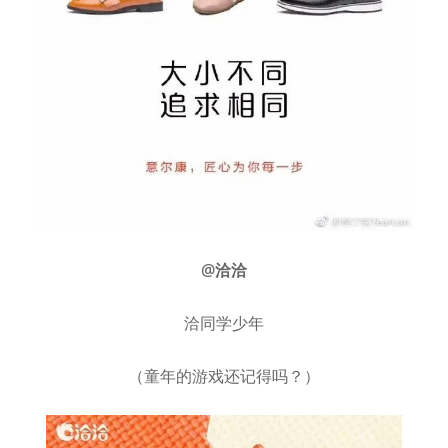
@洽洽
洽同学少年
（童年的游戏还记得吗？
）