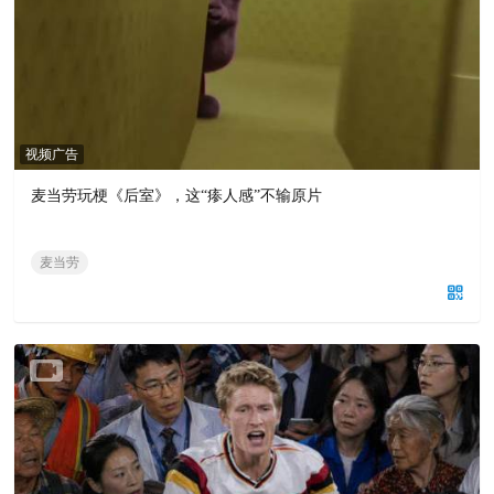
视频广告
麦当劳玩梗《后室》，这“瘆人感”不输原片
麦当劳