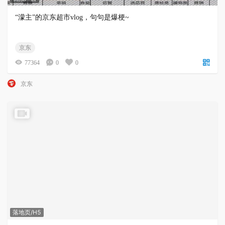
“濛主”的京东超市vlog，句句是爆梗~
京东
77364
0
0
京东
落地页/H5