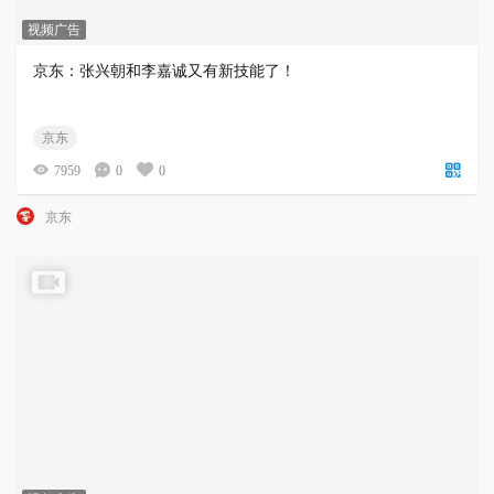
视频广告
京东：张兴朝和李嘉诚又有新技能了！
京东
7959
0
0
京东