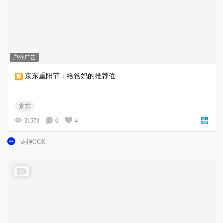
户外广告
京东重阳节：给爸妈的推荐位
京东
31573
0
4
走神OGK