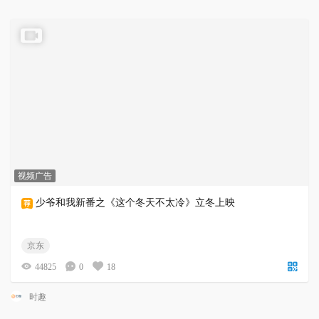
视频广告
少爷和我新番之《这个冬天不太冷》立冬上映
京东
44825
0
18
时趣