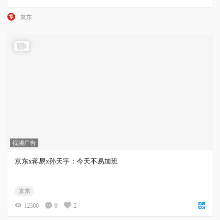
京东
视频广告
京东x蒋易x孙天宇：今天不易加班
京东
12300
0
2