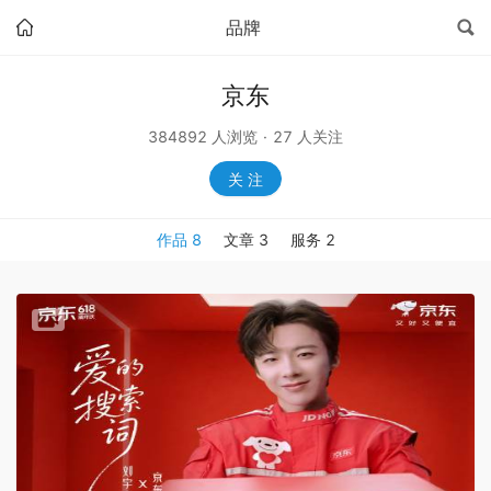
品牌
京东
384892
人浏览
·
27
人关注
关 注
作品
8
文章
3
服务
2