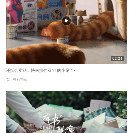
02:21
还挺会卖萌，快来抓住双11的小尾巴~
梅花精选