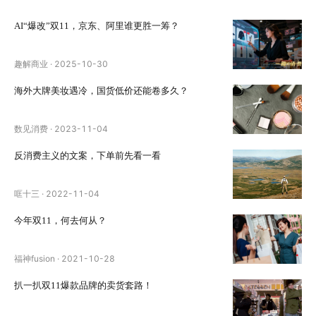
AI“爆改”双11，京东、阿里谁更胜一筹？
趣解商业
·
2025-10-30
海外大牌美妆遇冷，国货低价还能卷多久？
数见消费
·
2023-11-04
反消费主义的文案，下单前先看一看
哐十三
·
2022-11-04
今年双11，何去何从？
福神fusion
·
2021-10-28
扒一扒双11爆款品牌的卖货套路！