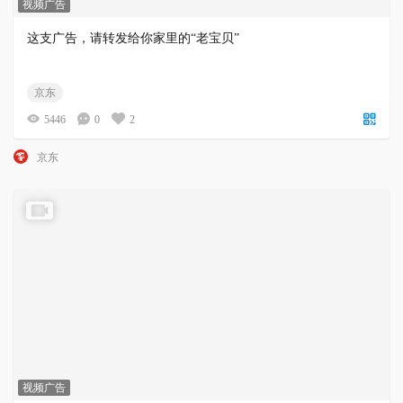
视频广告
这支广告，请转发给你家里的“老宝贝”
京东
5446
0
2
京东
视频广告