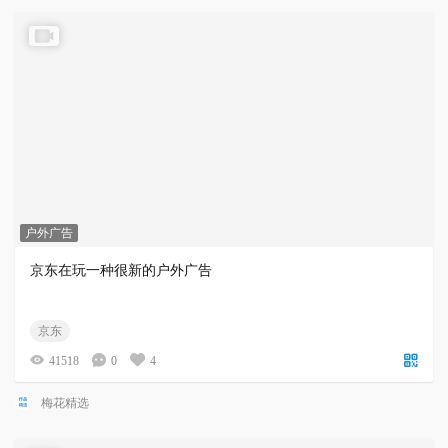
户外广告
京东在玩一种很新的户外广告
京东
41518
0
4
梅花精选