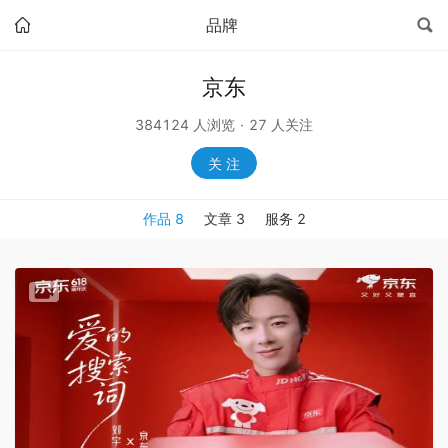
品牌
京东
384124
人浏览
·
27
人关注
关 注
作品
8
文章
3
服务
2