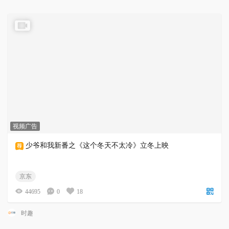
视频广告
少爷和我新番之《这个冬天不太冷》立冬上映
京东
44695
0
18
时趣