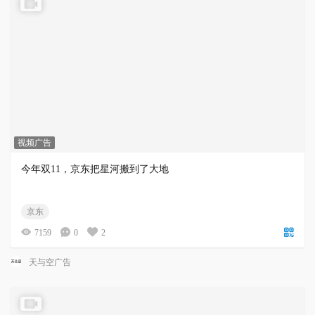
视频广告
今年双11，京东把星河搬到了大地
京东
7159
0
2
天与空广告