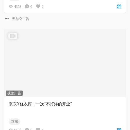
4358
0
2
天与空广告
视频广告
京东X优衣库：一次“不打烊的开业”
京东