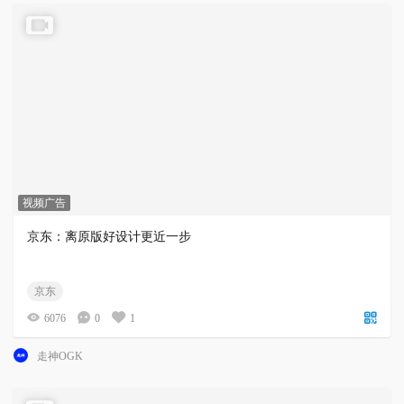
视频广告
京东：离原版好设计更近一步
京东
6076
0
1
走神OGK