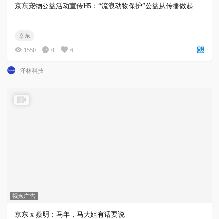
京东宠物公益活动宣传H5：“流浪动物保护”公益从传播做起
京东
1550
0
6
泽林科技
视频广告
京东 x 蔡明：马年，马大姐有话要说