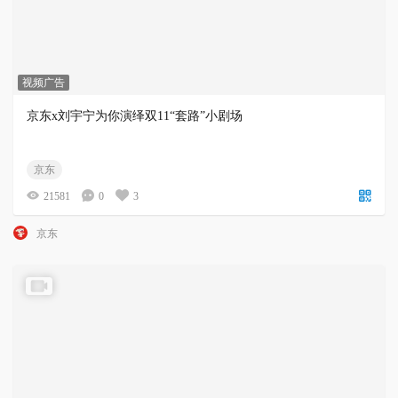
视频广告
京东x刘宇宁为你演绎双11“套路”小剧场
京东
21581
0
3
京东