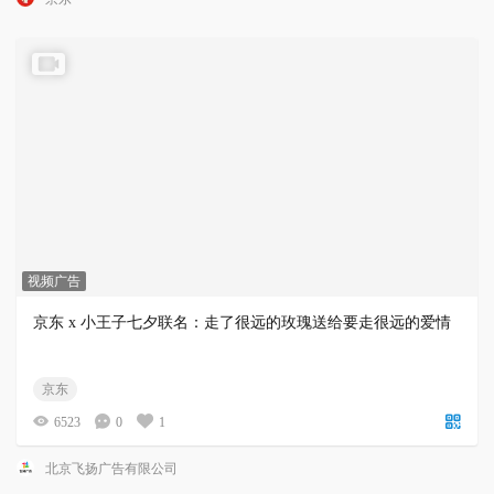
视频广告
京东 x 小王子七夕联名：走了很远的玫瑰送给要走很远的爱情
京东
6523
0
1
北京飞扬广告有限公司