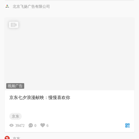
北京飞扬广告有限公司
视频广告
京东七夕浪漫献映：慢慢喜欢你
京东
39472
0
6
京东