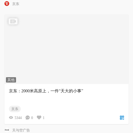
京东
其他
京东：2000米高原上，一件“天大的小事”
京东
5344
0
1
天与空广告