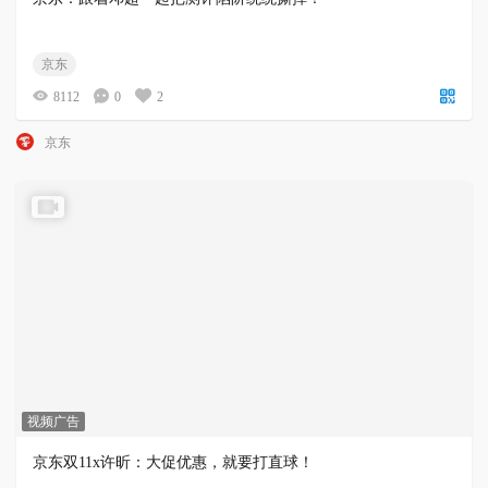
京东
8112
0
2
京东
视频广告
京东双11x许昕：大促优惠，就要打直球！