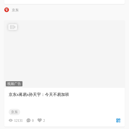
京东
视频广告
京东x蒋易x孙天宇：今天不易加班
京东
12131
0
2