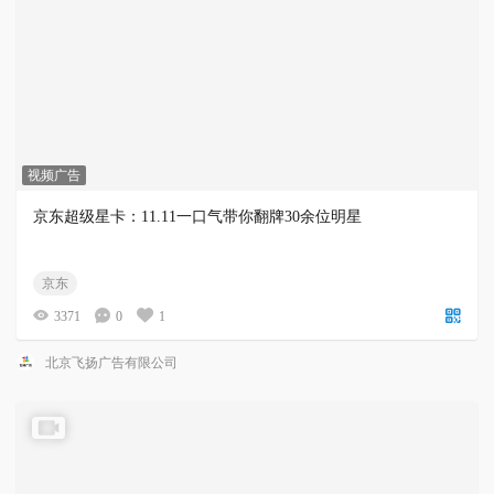
视频广告
京东超级星卡：11.11一口气带你翻牌30余位明星
京东
3371
0
1
北京飞扬广告有限公司