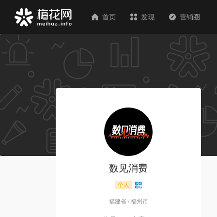
首页
发现
营销圈
数见消费
福建省
/
福州市