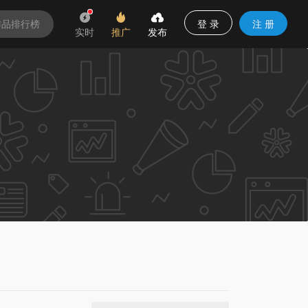
登 录
注 册
作品排行榜
实时
推广
发布