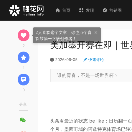
首页
发现
营销圈
×
2人喜欢这个文章，你也点个喜
欢鼓励一下该创作者！
美加墨开赛在即｜世
2
2026-06-05
快速评论
1
谁的青春，不是一场世界杯？
0
分享
头条君最近的状态 be like：日历
个月，墨西哥城的阿兹特克体育场已经准