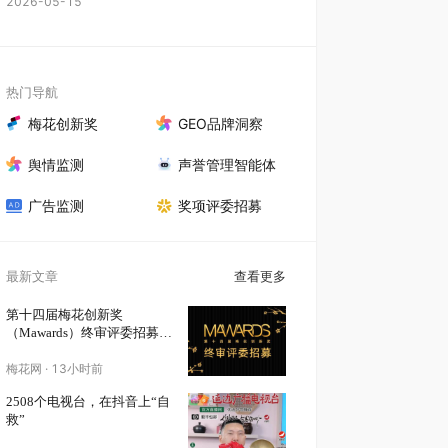
2026-05-15
热门导航
梅花创新奖
GEO品牌洞察
舆情监测
声誉管理智能体
广告监测
奖项评委招募
最新文章
查看更多
第十四届梅花创新奖
（Mawards）终审评委招募正
式启动！
梅花网
·
13小时前
2508个电视台，在抖音上“自
救”