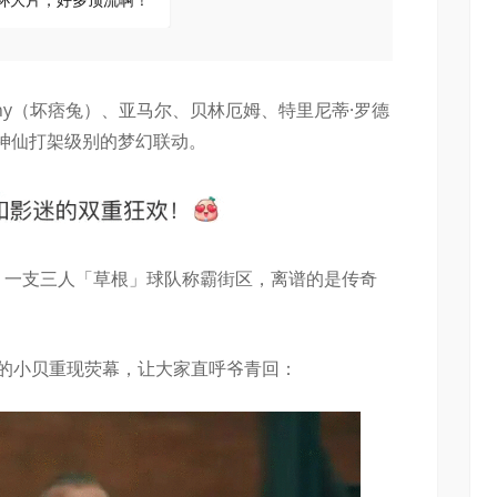
unny（坏痞兔）、亚马尔、贝林厄姆、特里尼蒂·罗德
神仙打架级别的梦幻联动。
场，一支三人「草根」球队称霸街区，离谱的是传奇
时期的小贝重现荧幕，让大家直呼爷青回：