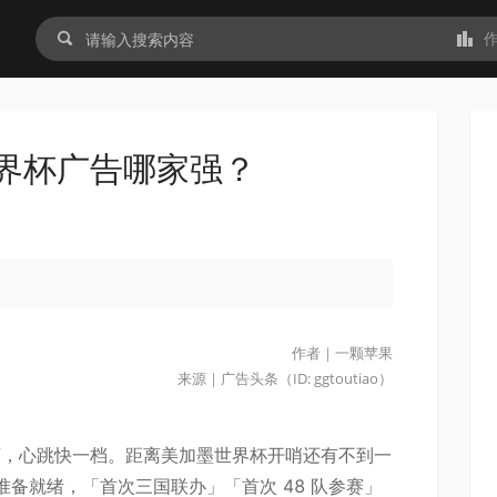
界杯广告哪家强？
作者｜一颗苹果
来源｜广告头条（ID: ggtoutiao）
翻一页，心跳快一档。距离美加墨世界杯开哨还有不到一
备就绪，「首次三国联办」「首次 48 队参赛」