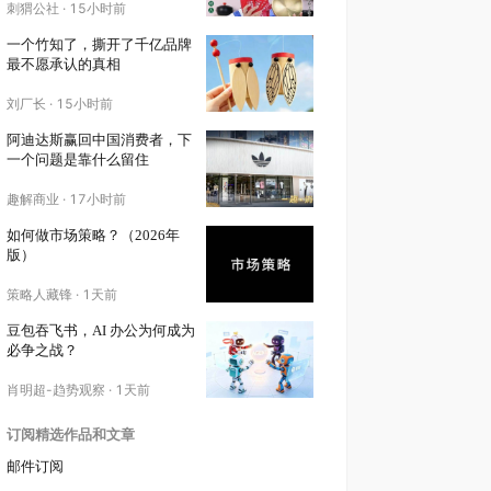
刺猬公社
·
15小时前
一个竹知了，撕开了千亿品牌
最不愿承认的真相
刘厂长
·
15小时前
阿迪达斯赢回中国消费者，下
一个问题是靠什么留住
趣解商业
·
17小时前
如何做市场策略？（2026年
版）
策略人藏锋
·
1天前
豆包吞飞书，AI 办公为何成为
必争之战？
肖明超-趋势观察
·
1天前
订阅精选作品和文章
邮件订阅