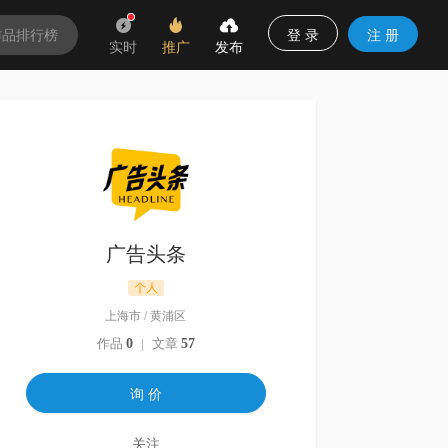
登 录
注 册
作品排行榜
实时
推广
发布
广告头条
上海市
/
黄浦区
作品
0
|
文章
57
询 价
关注