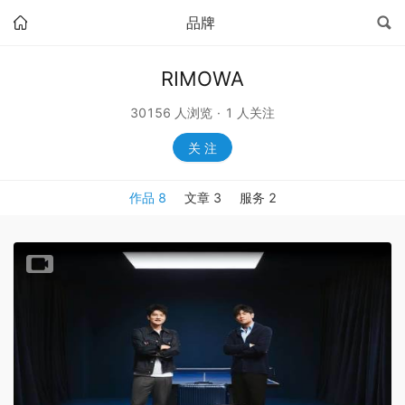
品牌
RIMOWA
30156
人浏览
·
1
人关注
关 注
作品
8
文章
3
服务
2