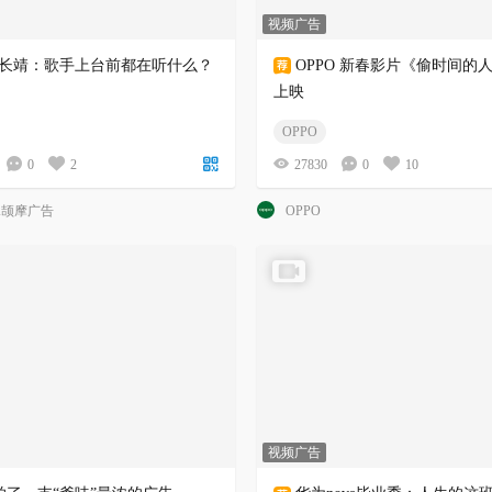
视频广告
 x 尤长靖：歌手上台前都在听什么？
OPPO 新春影片《偷时间的
上映
OPPO
0
2
27830
0
10
A颉摩广告
OPPO
视频广告