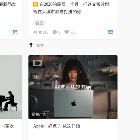
C展新品发
在2020的最后一个月，把这支短片献
给在大城市独自打拼的你
百度
97013
9
385
鲸梦
视频广告
曲《菊次
Apple：好点子 从这开始