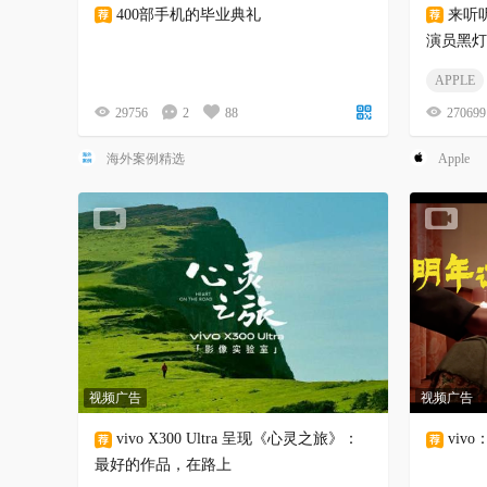
400部手机的毕业典礼
来听
演员黑灯
APPLE
29756
2
88
270699
海外案例精选
Apple
视频广告
视频广告
vivo X300 Ultra 呈现《心灵之旅》：
vi
最好的作品，在路上