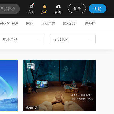
登 录
注 册
作品排行榜
实时
推广
发布
APP/小程序
网站
互动广告
展示设计
户外广告
商业
电子产品
全部地区
视频广告