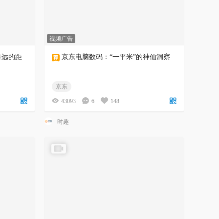
视频广告
再远的距
京东电脑数码：“一平米”的神仙洞察
京东
43093
6
148
时趣