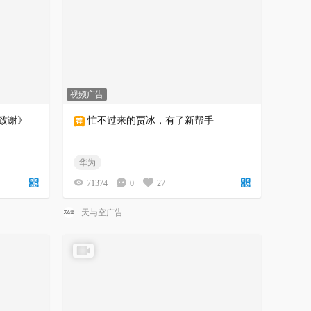
视频广告
行致谢》
忙不过来的贾冰，有了新帮手
华为
71374
0
27
天与空广告