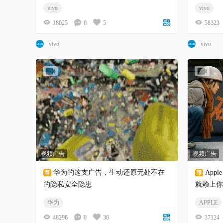
vivo
vivo
18025
0
5
58323
vivo
vivo
视频广告
视频广告
华为的这支广告，生动还原无处不在
App
的隐私安全隐患
就赖上你
华为
APPLE
48296
0
36
37124