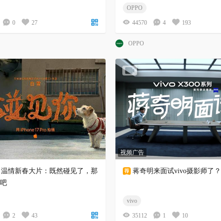
OPPO
0
27
44570
4
193
OPPO
视频广告
le 温情新春大片：既然碰见了，那
蒋奇明来面试vivo摄影师了？
吧
vivo
2
43
35112
1
10