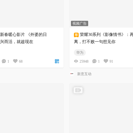
视频广告
PO新春暖心影片 《外婆的日
荣耀30系列《影像情书》：
兴而活，就趁现在
离，打不败一句想见你
华为
1
68
25948
1
91
新意互动