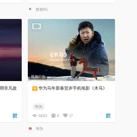
胜加SG
视频广告
用非凡故
华为马年新春贺岁手机电影《木马》
华为
34321
0
17
华为