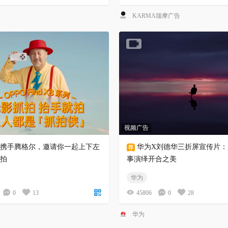
KARMA颉摩广告
视频广告
PO携手腾格尔，邀请你一起上下左
华为X刘德华三折屏宣传片：
拍
事演绎开合之美
华为
0
13
45806
0
28
华为