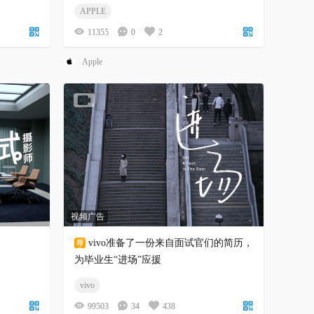
APPLE
11355
0
2
Apple
视频广告
vivo准备了一份来自面试官们的简历，
为毕业生“进场”应援
vivo
99503
34
438