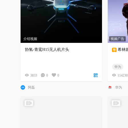
介绍视频
视频广告
协氢-青鸾H15无人机片头
希林
华为
3833
0
0
114230
阿磊
华为