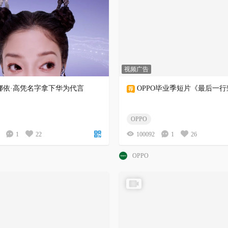
视频广告
娜依·高凭名字拿下华为代言
OPPO毕业季短片《最后一
OPPO
1
22
100092
1
26
OPPO