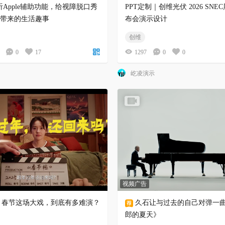
听Apple辅助功能，给视障脱口秀
PPT定制｜创维光伏 2026 SNE
带来的生活趣事
布会演示设计
创维
0
17
1297
0
0
屹凌演示
视频广告
vo：春节这场大戏，到底有多难演？
久石让与过去的自己对弹一
郎的夏天》