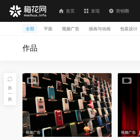
首页
发现
营销圈
全部
平面
视频广告
插画与动画
包装设计
作品
换
一
换
视频广告
视频广告