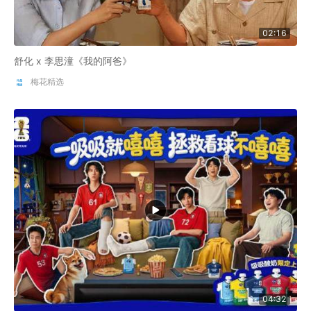
02:16
舒化 x 李思潼《我的阿爸》
梅花精选
04:32