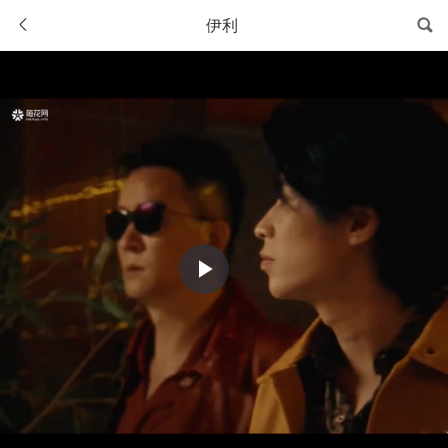
伊利
Play
Video