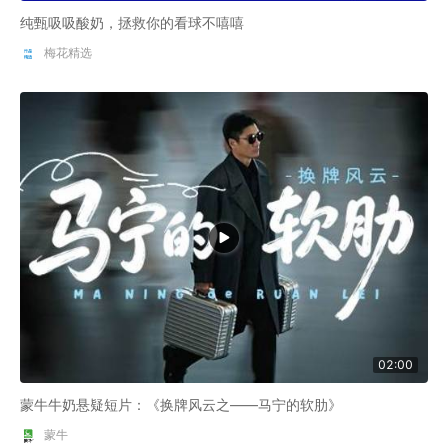
纯甄吸吸酸奶，拯救你的看球不嘻嘻
梅花精选
02:00
蒙牛牛奶悬疑短片：《换牌风云之——马宁的软肋》
蒙牛