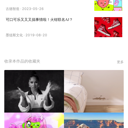
古德智造
·
2023-05-26
可口可乐又又又搞事情啦！火钳联名AJ？
墨缇斯文化
·
2019-08-20
收录本作品的收藏夹
更多