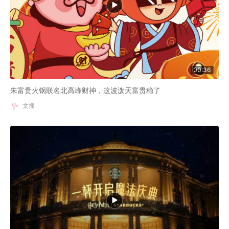
00:36
朱富贵火锅联名北高峰财神，这波泼天富贵稳了
文摇