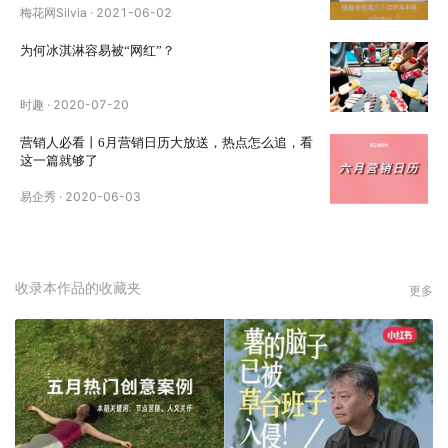
梅花网Silvia
·
2021-06-02
为何冰淇淋容易被“网红”？
时趣
·
2020-07-20
营销人必看丨6月营销日历大放送，热点怎么追，看
这一篇就够了
易企秀
·
2020-06-03
收录本作品的收藏夹
更多