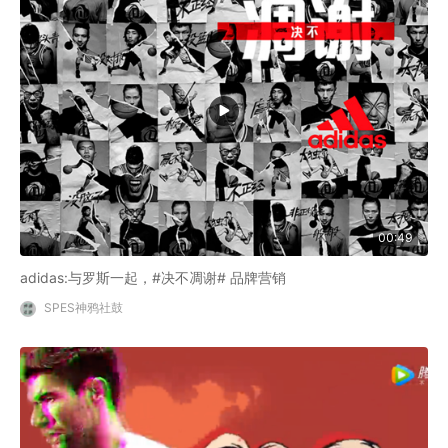
00:49
adidas:与罗斯一起，#决不凋谢# 品牌营销
SPES神鸦社鼓