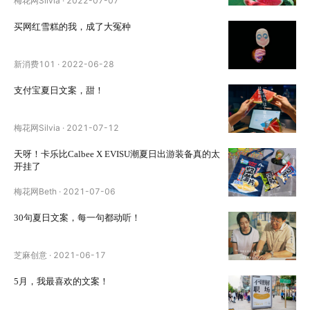
梅花网Silvia
·
2022-07-07
买网红雪糕的我，成了大冤种
新消费101
·
2022-06-28
支付宝夏日文案，甜！
梅花网Silvia
·
2021-07-12
天呀！卡乐比Calbee X EVISU潮夏日出游装备真的太
开挂了
梅花网Beth
·
2021-07-06
30句夏日文案，每一句都动听！
芝麻创意
·
2021-06-17
5月，我最喜欢的文案！