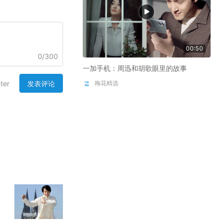
00:50
0
/
300
一加手机：周迅和胡歌眼里的故事
发表评论
ter
梅花精选