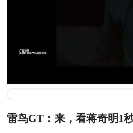
雷鸟GT：来，看蒋奇明1