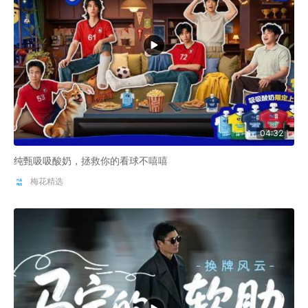
04:32
纯甄吸吸酸奶，拯救你的看球不嘻嘻
梅花精选