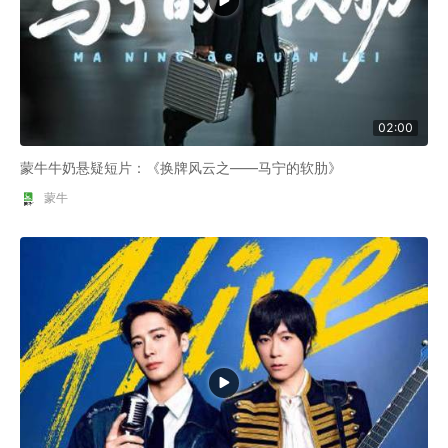
02:00
蒙牛牛奶悬疑短片：《换牌风云之——马宁的软肋》
蒙牛