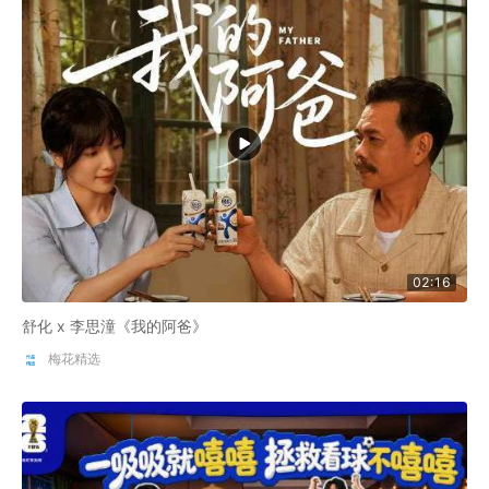
02:16
舒化 x 李思潼《我的阿爸》
梅花精选