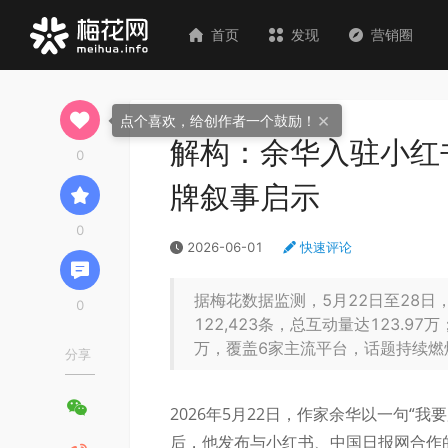
首页
发现
营销圈
×
点个喜欢，给创作者一个鼓励！
解构：余华入驻小红
0
牌叙事启示
0
2026-06-01
快速评论
据梅花数据监测，5月22日至28日
0
122,423条，总互动量达123.97
万，覆盖6家主流平台，话题持续燃
分享
2026年5月22日，作家余华以一句“
后，他发布与小红书、中国日报网合作