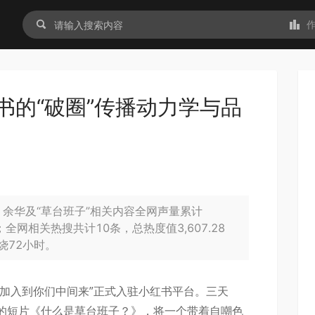
书的“破圈”传播动力学与品
，余华及“草台班子”相关内容全网声量累计
万；全网相关热搜共计10条，总热度值3,607.28
烧72小时。
我要加入到你们中间来”正式入驻小红书平台。三天
的短片《什么是草台班子？》，将一个带着自嘲色