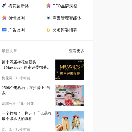
梅花创新奖
GEO品牌洞察
舆情监测
声誉管理智能体
广告监测
奖项评委招募
最新文章
查看更多
第十四届梅花创新奖
（Mawards）终审评委招募正
式启动！
梅花网
·
13小时前
2508个电视台，在抖音上“自
救”
刺猬公社
·
15小时前
一个竹知了，撕开了千亿品牌
最不愿承认的真相
刘厂长
·
16小时前