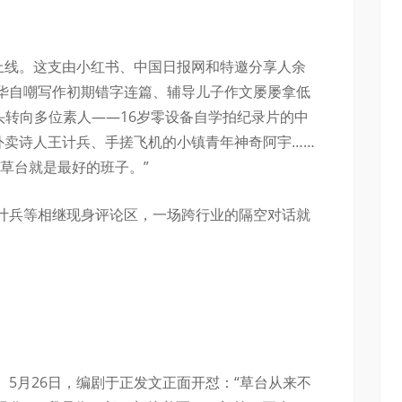
》上线。这支由小红书、中国日报网和特邀分享人余
华自嘲写作初期错字连篇、辅导儿子作文屡屡拿低
头转向多位素人——16岁零设备自学拍纪录片的中
外卖诗人王计兵、手搓飞机的小镇青年神奇阿宇……
草台就是最好的班子。”
计兵等相继现身评论区，一场跨行业的隔空对话就
5月26日，编剧于正发文正面开怼：“草台从来不