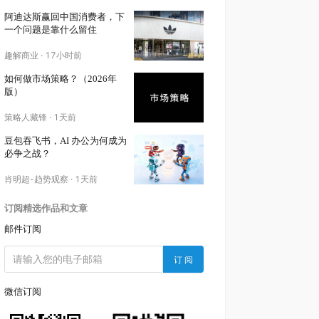
阿迪达斯赢回中国消费者，下
一个问题是靠什么留住
趣解商业
·
17小时前
如何做市场策略？（2026年
版）
策略人藏锋
·
1天前
豆包吞飞书，AI 办公为何成为
必争之战？
肖明超-趋势观察
·
1天前
订阅精选作品和文章
邮件订阅
订 阅
微信订阅