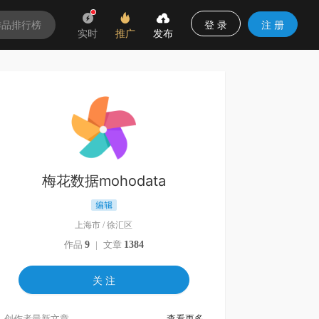
登 录
注 册
作品排行榜
实时
推广
发布
梅花数据mohodata
上海市
/
徐汇区
作品
9
|
文章
1384
关 注
创作者最新文章
查看更多